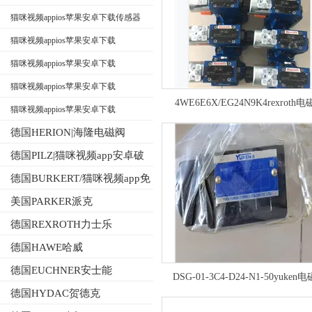
AVENTICS换向阀
猫咪视频appios苹果安卓下载传感器
猫咪视频appios苹果安卓下载
AVENTICS电磁阀
猫咪视频appios苹果安卓下载
AVENTICS气缸
猫咪视频appios苹果安卓下载
4WE6E6X/EG24N9K4rexroth
AVENTICS接头
猫咪视频appios苹果安卓下载
AVENTICS气动元件
德国HERION|海隆电磁阀
德国PILZ|猫咪视频app安卓破
解版继电器
德国BURKERT/猫咪视频app免
费下载电磁阀
美国PARKER派克
德国REXROTH力士乐
德国HAWE哈威
德国EUCHNER安士能
DSG-01-3C4-D24-N1-50yuken
德国HYDAC贺德克