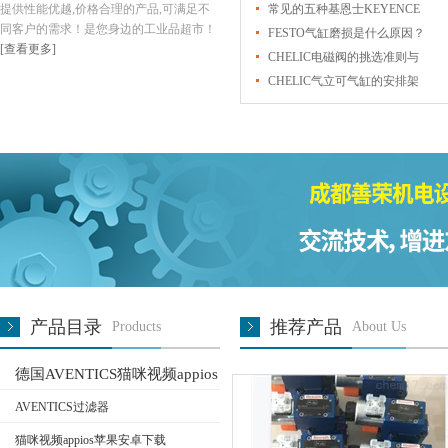
提供性能优越,价格合理的产品,可满足不
Parker电磁阀解读
常见的五种基恩士KEYENCE
同客户的需求！是您身边的工业品超市！
传感器有哪些？其原理和应用
FESTO气缸磨损是什么原因？
[查看更多]
是什么？
CHELIC电磁阀的挑选准则与
选型依据到底有哪些是要了解
CHELIC气立可气缸的安排架
的
构有哪些呢？
产品目录
推荐产品
Products
About Us
德国AVENTICS猫咪视频appios
苹果安卓下载
AVENTICS过滤器
猫咪视频appios苹果安卓下载