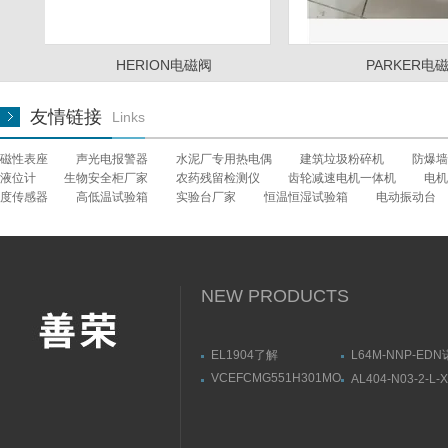
德国易福门IFM爱福门
日本神视SUNX
HERION电磁阀
PARKER电
美国VICKERS（EATON）威格
友情链接
士
Links
德国E+H
德国SIEMENS西门子
磁性表座
声光电报警器
水泥厂专用热电偶
建筑垃圾粉碎机
防爆墙
液位计
生物安全柜厂家
农药残留检测仪
齿轮减速电机一体机
电机
美国邦纳BANNER
度传感器
高低温试验箱
实验台厂家
恒温恒湿试验箱
电动振动台
德国WENGLOR威格勒
台湾亚德客AIRTAC
日本OMRON/欧姆龙
NEW PRODUCTS
德国图尔克TURCK
英国诺冠NORGREN
EL1904了解
L64M-NNP-ED
BECKHOFF端子模块 4
NORGREN微雾
VCEFCMG551H301MO
AL404-N03-2-L-
德国倍福BECKHOFF
通道数字量输入
产品示意图
现货美国ASCO防爆电磁
温环境用原装SM
阀NF8551A421MO
器
德国施迈赛schmersal