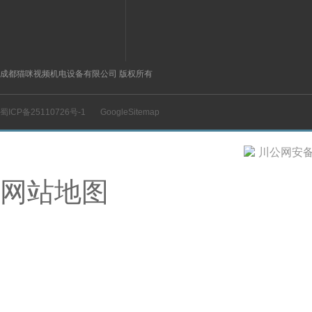
德国SEW
瑞士堡盟BAUMER
美国美实块Square-d
意大利ATOS阿托斯
成都猫咪视频机电设备有限公司 版权所有
日本不二越NACHI
蜀ICP备25110726号-1
GoogleSitemap
美国派克PARKER
瑞士科瑞CONTRINEX
川公网安备 5
美国仙童Fairchild
网站地图
日本富士Fujifilm
德国德森克di-soric
美国AB罗克韦尔
瑞士布赫BUCHER
日本小金井KOGANEI
韩国AUTONICS奥托尼克斯