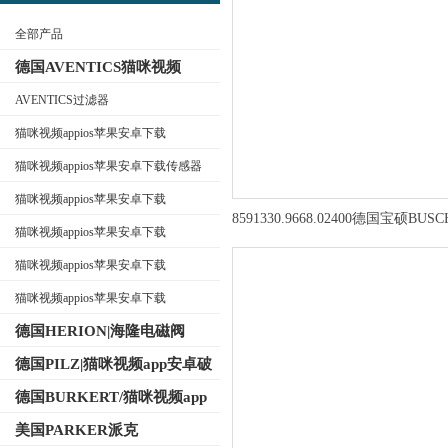
全部产品
德国AVENTICS猫咪视频
appios苹果安卓下载
AVENTICS过滤器
猫咪视频appios苹果安卓下载
公司名称
AVENTICS换向阀
猫咪视频appios苹果安卓下载传感器
猫咪视频appios苹果安卓下载
8591330.9668.02400德国宝硕BUSC
AVENTICS电磁阀
猫咪视频appios苹果安卓下载
特殊电磁阀操作参数
AVENTICS气缸
猫咪视频appios苹果安卓下载
AVENTICS接头
猫咪视频appios苹果安卓下载
AVENTICS气动元件
德国HERION|海隆电磁阀
德国PILZ|猫咪视频app安卓破
解版继电器
德国BURKERT/猫咪视频app
免费下载电磁阀
美国PARKER派克