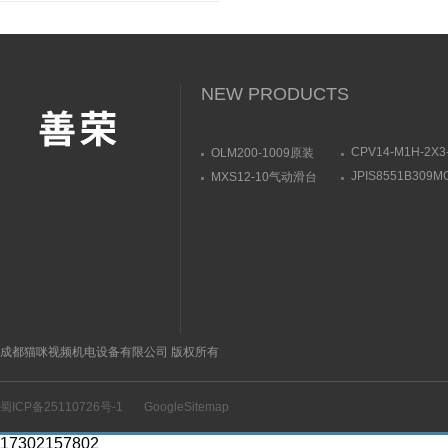
NEW PRODUCTS
CPV14-M1H-2X3
OLM200-1009原装
1/8原装FESTO
SICK线性测量传感器结
JPIS8551B309M
MXS12-10气动滑台
磁阀161362
构方式
24VDCASCO电
SMC产品示意图
产品示意图
成都猫咪视频机电设备有限公司 版权所有
蜀ICP备25110726号-1
GoogleSitemap
17302157802