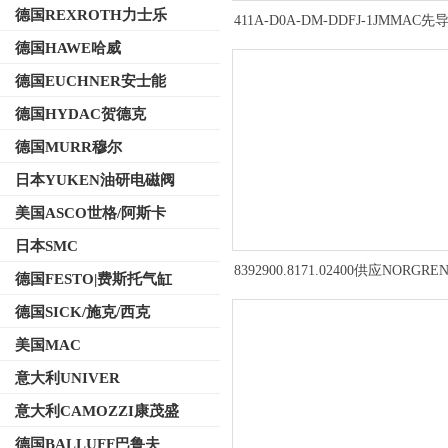
德国REXROTH力士乐
411A-D0A-DM-DDFJ-1JMMAC
阀相关信息介绍
德国HAWE哈威
德国EUCHNER安士能
德国HYDAC贺德克
德国MURR穆尔
日本YUKEN油研电磁阀
美国ASCO世格/阿斯卡
日本SMC
8392900.8171.02400供应NORGR
德国FESTO|费斯托气缸
寸淹没阀除尘阀
德国SICK/施克/西克
美国MAC
意大利UNIVER
意大利CAMOZZI康茂盛
德国BALLUFF巴鲁夫