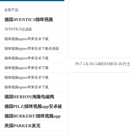
全部产品
德国AVENTICS猫咪视频
appios苹果安卓下载
AVENTICS过滤器
猫咪视频appios苹果安卓下载
公司名称
AVENTICS换向阀
猫咪视频appios苹果安卓下载传感器
猫咪视频appios苹果安卓下载
Pv7-1A/10-14RE01MC0-16力
AVENTICS电磁阀
猫咪视频appios苹果安卓下载
REXROTH叶片泵有库存产品
AVENTICS气缸
猫咪视频appios苹果安卓下载
AVENTICS接头
猫咪视频appios苹果安卓下载
AVENTICS气动元件
德国HERION|海隆电磁阀
德国PILZ|猫咪视频app安卓破
解版继电器
德国BURKERT/猫咪视频app
免费下载电磁阀
美国PARKER派克