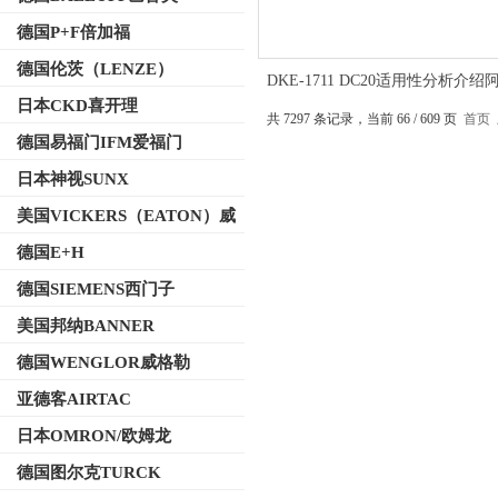
德国P+F倍加福
德国伦茨（LENZE）
DKE-1711 DC20适用性分析介绍
ATOS电磁换向阀
日本CKD喜开理
共 7297 条记录，当前 66 / 609 页
首页
德国易福门IFM爱福门
日本神视SUNX
美国VICKERS（EATON）威
格士
德国E+H
德国SIEMENS西门子
美国邦纳BANNER
德国WENGLOR威格勒
亚德客AIRTAC
日本OMRON/欧姆龙
德国图尔克TURCK