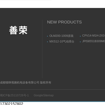
NEW PRODUCTS
CPV14-M1H-2X3
OLM200-1009原装
1/8原装FESTO
SICK线性测量传感器结
JPIS8551B309M
MXS12-10气动滑台
磁阀161362
构方式
24VDCASCO电
SMC产品示意图
产品示意图
成都猫咪视频机电设备有限公司 版权所有
蜀ICP备25110726号-1
GoogleSitemap
17302157802