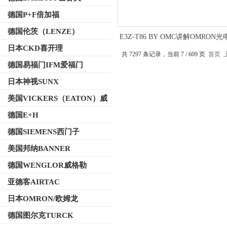
德国P+F倍加福
德国伦茨（LENZE）
E3Z-T86 BY OMC讲解OMRON
器 内置放大器型
日本CKD喜开理
共 7297 条记录，当前 7 / 609 页
首页
德国易福门IFM爱福门
日本神视SUNX
美国VICKERS（EATON）威
格士
德国E+H
德国SIEMENS西门子
美国邦纳BANNER
德国WENGLOR威格勒
亚德客AIRTAC
日本OMRON/欧姆龙
德国图尔克TURCK