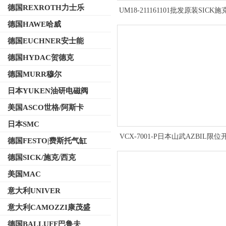
德国REXROTH力士乐
UM18-211161101批发原装SICK
波距离传感器
德国HAWE哈威
德国EUCHNER安士能
德国HYDAC贺德克
德国MURR穆尔
日本YUKEN油研电磁阀
美国ASCO世格/阿斯卡
日本SMC
VCX-7001-P日本山武AZBIL限
德国FESTO|费斯托气缸
线方式
德国SICK/施克/西克
美国MAC
意大利UNIVER
意大利CAMOZZI康茂盛
德国BALLUFF巴鲁夫