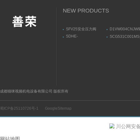
NEW PRODUCTS
SFV25安全压力阀
D1VW004CNJW
DANFOSS丹佛斯技术参
PARKER换向阀
SDHE-
SCG531C001M
数
意
0632/2/A DC 10SATOS,
ASCO阿斯卡电
阿托斯溢流阀参数范围
成都猫咪视频机电设备有限公司 版权所有
蜀ICP备25110726号-1
GoogleSitemap
川公网安备 5
网站地图