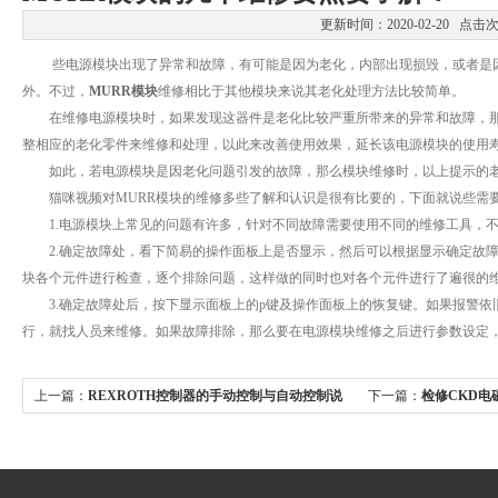
更新时间：2020-02-20 点击次数
些电源模块出现了异常和故障，有可能是因为老化，内部出现损毁，或者
外。不过，
MURR模块
维修相比于其他模块来说其老化处理方法比较简单。
在维修电源模块时，如果发现这器件是老化比较严重所带来的异常和故障，那么
整相应的老化零件来维修和处理，以此来改善使用效果，延长该电源模块的使用寿命
公司名称
如此，若电源模块是因老化问题引发的故障，那么模块维修时，以上提示的老化处
猫咪视频对MURR模块的维修多些了解和认识是很有比要的，下面就说些需要注意
1.电源模块上常见的问题有许多，针对不同故障需要使用不同的维修工具，不
2.确定故障处，看下简易的操作面板上是否显示，然后可以根据显示确定故障处
块各个元件进行检查，逐个排除问题，这样做的同时也对各个元件进行了遍很的维护
3.确定故障处后，按下显示面板上的p键及操作面板上的恢复键。如果报警依旧没有
行，就找人员来维修。如果故障排除，那么要在电源模块维修之后进行参数设定，设
上一篇：
REXROTH控制器的手动控制与自动控制说
下一篇：
检修CKD电
明