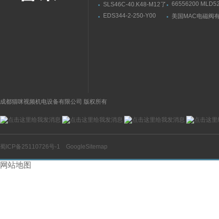
66556200 MLD52
SLS46C-40.K48-M12了
R3L德国LEUZE
解LEUZE劳易测单光束
EDS344-2-250-Y00
美国MAC电磁阀
单光束安全光栅
安全光栅的发射器
DC24V德国贺德克
55B-24-PE-611J
HYDAC压力传感器接线
方式
成都猫咪视频机电设备有限公司 版权所有
蜀ICP备25110726号-1
GoogleSitemap
网站地图