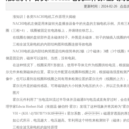
更新时间：2024-02-26 点击次
涨知识丨各类NACHI电机工作原理大揭秘
NACHI电机左侧是用来旋转光盘播放设备中的光盘的主轴电机示例。共有三相×3
圈（三相×4）。线圈被固定在电路板上，并缠绕在铁芯上。
在线圈右侧的盘状部件是永磁体转子。外围是永磁体，转子的轴插入线圈的中心部
公司名称
三相全波无刷电机的内部结构图和线圈连接等效电路
NACHI电机该内部结构简图是结构很简单的2极（2个磁体）3槽（3个线圈）电机示
侧是固定的，磁体可以旋转。当然，没有电刷。
在这种情况下，线圈采用Y形接法，使用半导体元件为线圈供给电流，根据旋
尔元件来检测磁体的位置。霍尔元件配置在线圈和线圈之间，根据磁场强度检测
像中，也可以看到在线圈和线圈之间有用来检测位置的霍尔元件（线圈的上方）
霍尔元件是的磁传感器。可将磁场的大小转换为电压的大小，并以正负来表示磁
图片
霍尔元件利用了“当电流IH流过半导体并且磁通B与电流成直角穿过时，会在垂
理学家Edwin Herbert Hall（埃德温·赫伯特·霍尔）发现了这种现象并将其称为“霍尔效
VH = (KH / d)?IH?B??※KH：霍尔系数，d：磁通穿透面的厚
如公式所示，电流越大，电压越高。常利用这个特性来检测转子（磁体）的位置
三相全波无刷电机的旋转原理