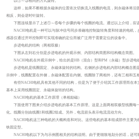
以①～③相同的方式旋转。
这样，如果不断根据永磁体的位置依次切换流入线圈的电流，则永磁体将沿固定
相反，则会逆时针旋转。
下图连续显示了上述①～⑥每个步骤的每个线圈的电流。通过以上介绍，应该可
NACHI电机是一种可以与脉冲信号同步准确地控制旋转角度和转速的电机，步进
感器仅通过开环控制即可实现准确的定位而被广泛用于需要定位的设备中。
步进电机的结构（两相双极）
下图从左到右分别是步进电机的外观示例、内部结构简图和结构概念简图。
NACHI电机在外观示例中，给出的是HB（混合）型和PM（永磁）型步进电机
步进电机是线圈固定、永磁体旋转的结构。右侧的步进电机内部结构概念图是
示例中，线圈配置在外侧，永磁体配置在内侧。线圈除了两相外，还有三相和五相
有些NACHI电机具有其他不同的结构，但是为了便于介绍其工作原理而在本
基本上采用线圈固定、永磁体旋转的结构。
NACHI电机的基本工作原理（单相励磁）
下面使用下图来介绍步进电机的基本工作原理。这是上面两相双极型线圈每一相
化。线圈分别由线圈1和线圈2组成。另外，电流箭头表示电流流动方向。
NACHI电机这三种电机的大概构造和对比。这些电机的基本组成部件主要为线圈
铁固定型。
NACHI电机以下为与示例图相关的结构说明。由于更细致地划分的话，还可