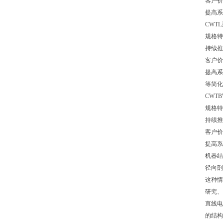
客户价
提高系
CWT
规格特
持续推力
客户价
提高系
等简化
CWT
规格特
持续推力
客户价
提高系
机器结
径向剖
这种情
研究
直线电
的结构