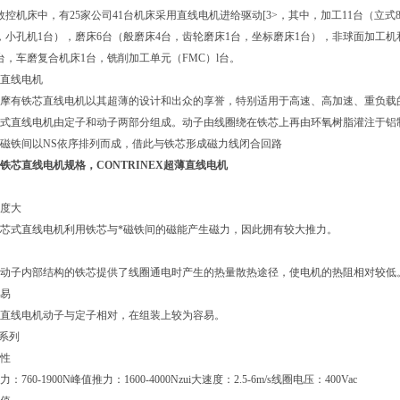
数控机床中，有25家公司41台机床采用直线电机进给驱动[3>，其中，加工11台（立式8台
，小孔机1台），磨床6台（般磨床4台，齿轮磨床1台，坐标磨床1台），非球面加工机和微
，车磨复合机床1台，铣削加工单元（FMC）l台。
直线电机
摩有铁芯直线电机以其超薄的设计和出众的享誉，特别适用于高速、高加速、重负载的
式直线电机由定子和动子两部分组成。动子由线圈绕在铁芯上再由环氧树脂灌注于铝制
，磁铁间以NS依序排列而成，借此与铁芯形成磁力线闭合回路
铁芯直线电机规格，CONTRINEX超薄直线电机
度大
芯式直线电机利用铁芯与*磁铁间的磁能产生磁力，因此拥有较大推力。
动子内部结构的铁芯提供了线圈通电时产生的热量散热途径，使电机的热阻相对较低
易
直线电机动子与定子相对，在组装上较为容易。
B系列
性
：760-1900N峰值推力：1600-4000Nzui大速度：2.5-6m/s线圈电压：400Vac