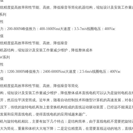
值
统精度提高效率和性节能、高效、降低噪音等简化机器结构，缩短设计及安装工作量减
L系列
性
：200-800N峰值推力：400-1600Nzui大速度：3.5-7m/s线圈电压：400Vac
值
统精度提高效率和性节能、高效、降低噪音
机器结构，缩短设计及安装工作量减少维护，降低整体成本
BW系列
性
：1200-3000N峰值推力：2400-6000Nzui大速度：2.5-6m/s线圈电压：400Vac
值
统精度提高效率和性节能、高效、降低噪音等简化
构，缩短设计及安装工作量减少维护，降低整体成本直线电机可以认为是旋转电机
开，然后拉平演变而成。近年来，随着自动控制技术和微型计算机的高速发展，
况下，传统的旋转电机再加上套变换机构组成的直线运动驱动装置，已经远不能满足现
、发展和应用直线电机，使得直线电机的应用域越来越广。
机与旋转电机相比，主要有如下几个特点：是结构简单，由于直线电机不需要把旋转
大为简化，重量和体积大大地下降；二是定位精度高，在需要直线运动的地方，