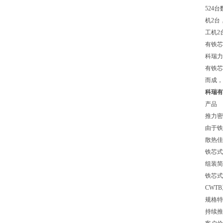
524台
机2台
工机2台
有铁芯
科瑞力
有铁芯
而成
科瑞有
产品
推力密
由于铁
散热佳
铁芯式
组装简
铁芯式
CWT
规格特
持续推力