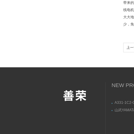
带来的各
线电机
大大地提
少
上一篇
直线
NEW PR
A331-1C2-
800CAMO
山武YAMA
茂盛安装尺
C15MTR0
存