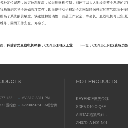
种定位误差，故定位精度高，如采用微机控制，则还可以大大地提高整个系统的定位精度
容易做到其动子用磁悬浮支撑，因而使得动子和定子之间始终保持定的空气隙而不接触
高了系统的灵敏度、快速性和随动性；四是工作安全、寿命长。直线电机可以实现
，免维修，因而工作安全、寿命长。
：
科瑞管式直线电机销售，CONTRINEX工业
下一篇：
CONTRTNEX直驱力矩
电机
式直驱电机
ODUCTS
HOT PRODUCTS
G77-122-
MV-A1C-A311-PM-
KEYENCE激光位移
ZZI电磁阀,康
612JJMAC比例阀相关
传感器使用说明书
TAKE温控仪
AVP302-RSD3A现货供
SDE5-D10-O-Q6E-
寸
产品介绍
RA0100有库
应AZBIL山武阀门定位器
P-KFESTO费斯托压
AIRTAC抱紧气缸，
概览
力传感器操作说明
夹紧气缸常见问题及
ZH07DLA-N01-N01-
原因分析