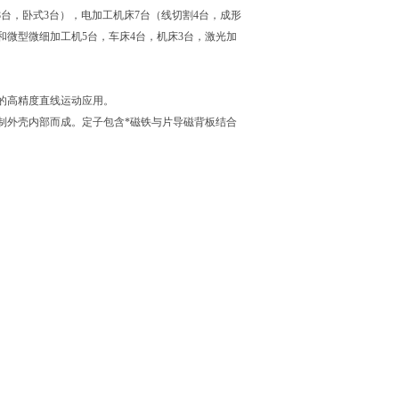
，卧式3台），电加工机床7台（线切割4台，成形
型微细加工机5台，车床4台，机床3台，激光加
高精度直线运动应用。
外壳内部而成。定子包含*磁铁与片导磁背板结合
。