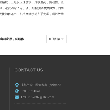
；三是反应速度快、灵敏度高，随动性。直
，这就消除了定、动子间的接触摩擦阻力，因而
无接触传递力，机械摩擦损耗几乎为零，所以故障
电机应用，科瑞体
返回列表>>
CONTACT US
成都市锦江区银木街（绿地468）
028-86751041
17302157802@163.com