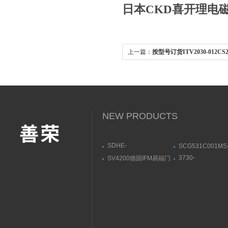
日本CKD喜开理电
上一篇：
按型号订货ITV2030-012C
阀
NEW PRODUCTS
SDHE-
SCG531C001M
0632/2/A DC 10SATOS,
ASCO阿斯卡电
3730-
SV4200德国IFM易福门
阿托斯溢流阀参数范围
31001000400000
流量传感器带显示屏
萨姆森SAMSON
位器3730系列