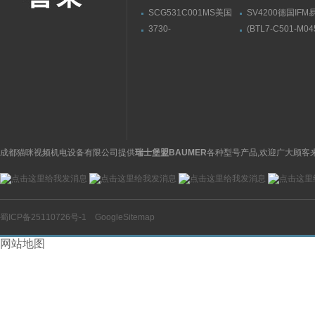
SCG531C001MS美国
SV4200德国IF
ASCO阿斯卡电磁阀有货
流量传感器带显示
3730-
(BTL7-C501-M04
31001000400000009.04
S32)德国巴鲁夫
萨姆森SAMSON阀门定
BALLUFF位伸缩
位器3730系列
感器
成都猫咪视频机电设备有限公司提供
瑞士堡盟BAUMER
各种型号产品,欢迎广大顾客来
蜀ICP备25110726号-1
GoogleSitemap
网站地图