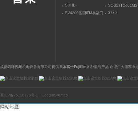
SDHE-
SCG531C001M
0632/2/A DC 10SATOS,
ASCO阿斯卡电
3730-
SV4200德国IFM易福门
阿托斯溢流阀参数范围
31001000400000
流量传感器带显示屏
萨姆森SAMSON
位器3730系列
成都猫咪视频机电设备有限公司提供
日本富士Fujifilm
各种型号产品,欢迎广大顾客来电
蜀ICP备25110726号-1
GoogleSitemap
网站地图