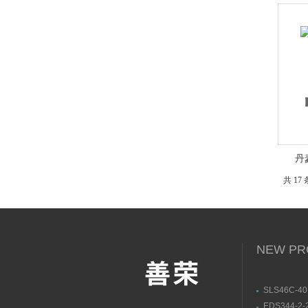
丹
共 17 
NEW PR
SLS46C-40
解LEUZE
EDS344-2-