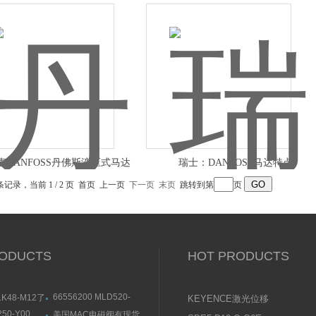
麦DANFOSS丹佛斯液压式马达
瑞士：DANFOSS马达特点
条记录，当前 1 / 2 页 首页 上一页
下一页
末页
跳转到第
页
ODUCTS
HOT PRODUCTS
66556200 MLD520-
.K48-M12了
KEYENCE激光位移
R3L德国LEUZE劳易测
劳易测单光束
传感器使用说明书
250-Y00
美国MAC电磁阀有现货