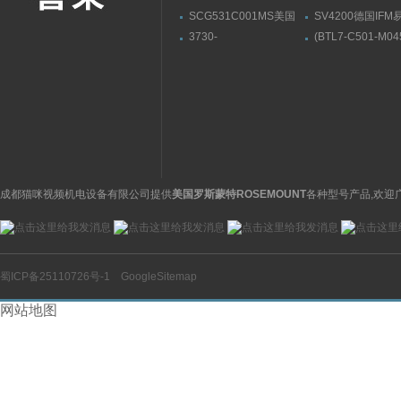
SCG531C001MS美国
SV4200德国IF
ASCO阿斯卡电磁阀有货
流量传感器带显示
3730-
(BTL7-C501-M04
31001000400000009.04
S32)德国巴鲁夫
萨姆森SAMSON阀门定
BALLUFF位伸缩
位器3730系列
感器
成都猫咪视频机电设备有限公司提供
美国罗斯蒙特ROSEMOUNT
各种型号产品,欢迎
蜀ICP备25110726号-1
GoogleSitemap
网站地图