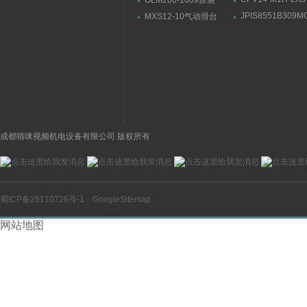
OLM200-1009原装
1/8原装FESTO
SICK线性测量传感器结
JPIS8551B309M
MXS12-10气动滑台
磁阀161362
构方式
24VDCASCO电
SMC产品示意图
产品示意图
成都猫咪视频机电设备有限公司 版权所有
蜀ICP备25110726号-1
GoogleSitemap
网站地图