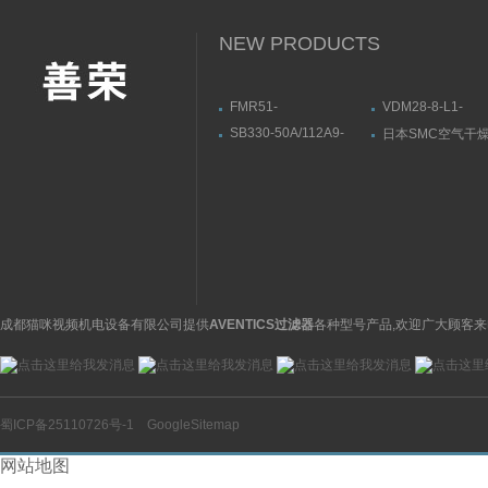
NEW PRODUCTS
FMR51-
VDM28-8-L1-
BCACCDBDA5RVJ+AKEM
IO/73c/136德国
SB330-50A/112A9-
日本SMC空气干
德国E+H雷达液位计
福测距传感器
330A德国HYDAC贺德
IDFA4E-23-G
FMR240-
克皮囊式蓄能器
45V1GGJAC4F
成都猫咪视频机电设备有限公司提供
AVENTICS过滤器
各种型号产品,欢迎广大顾客来
蜀ICP备25110726号-1
GoogleSitemap
网站地图