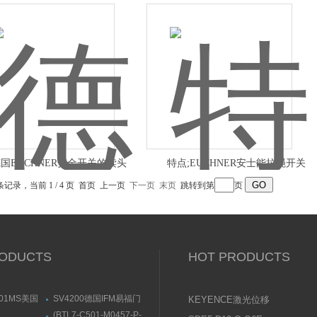
国EUCHNER安全开关的读头
特点;EUCHNER安士能拉绳开关
 条记录，当前 1 / 4 页 首页 上一页
下一页
末页
跳转到第
页
ODUCTS
HOT PRODUCTS
001MS美国
SV4200德国IFM易福门
KEYENCE激光位移
卡电磁阀有货
流量传感器带显示屏
传感器使用说明书
(BTL7-C501-M0457-P-