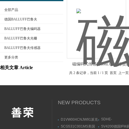
全部产品
德国BALLUFF巴鲁夫
BALLUFF巴鲁夫编码器
BALLUFF巴鲁夫光栅
公司名称
BALLUFF巴鲁夫传感器
更多分类
磁编码式传感器BML003U订货
相关文章 Article
共 2 条记录，当前 1 / 1 页 首页
NEW PRODUCTS
SDHE-
D1VW004CNJW91派克
0632/2/A DC 10S
PARKER换向阀使用注
SCG531C001MS美国
SV4200德国IF
阿托斯溢流阀参数