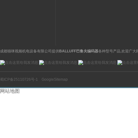
意
ASCO阿斯卡电磁阀有货
流量传感器带显示
成都猫咪视频机电设备有限公司提供
BALLUFF巴鲁夫编码器
各种型号产品,欢迎广大
蜀ICP备25110726号-1
GoogleSitemap
网站地图