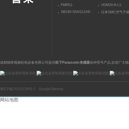
FMR51-
VDM28-8-L1-
BCACCDBDA5RVJ+AKEM
IO/73c/136德国
SB330-50A/112A9-
日本SMC空气干
德国E+H雷达液位计
福测距传感器
330A德国HYDAC贺德
IDFA4E-23-G
FMR240-
克皮囊式蓄能器
45V1GGJAC4F
成都猫咪视频机电设备有限公司提供
松下Panasonic传感器
各种型号产品,欢迎广大顾
蜀ICP备25110726号-1
GoogleSitemap
网站地图