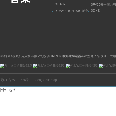
QUINT-
SFV25安全压力阀
PS/1AC/24DC/202866776
DANFOSS丹佛
SDHE-
D1VW004CNJW91派克
菲尼克斯电源注意事项
数
0632/2/A DC 10S
PARKER换向阀使用注
阿托斯溢流阀参数
意
成都猫咪视频机电设备有限公司提供
OMRON/欧姆龙继电器
各种型号产品,欢迎广大顾
蜀ICP备25110726号-1
GoogleSitemap
网站地图