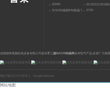
SDHE-
SCG531C001M
0632/2/A DC 10SATOS,
ASCO阿斯卡电
3730-
SV4200德国IFM易福门
阿托斯溢流阀参数范围
31001000400000
流量传感器带显示屏
萨姆森SAMSON
位器3730系列
成都猫咪视频机电设备有限公司提供
不二越NACHI电磁阀
各种型号产品,欢迎广大顾客
蜀ICP备25110726号-1
GoogleSitemap
网站地图