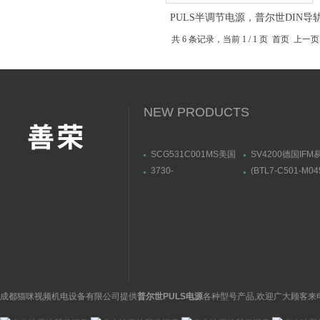
PULS半调节电源，普尔世DIN
供应
共 6 条记录，当前 1 / 1 页 首页
NEW PRODUCTS
SCG531C001MS美国
SV4200德国IF
ASCO阿斯卡电磁阀有货
流量传感器带显示
3730-
(BTL7-C501-M04
31001000400000009.04
S32)德国巴鲁夫
萨姆森SAMSON阀门定
BALLUFF位伸缩
位器3730系列
感器
成都猫咪视频机电设备有限公司提供
普尔世PULS电源
各种型号产品,欢迎广大顾客来