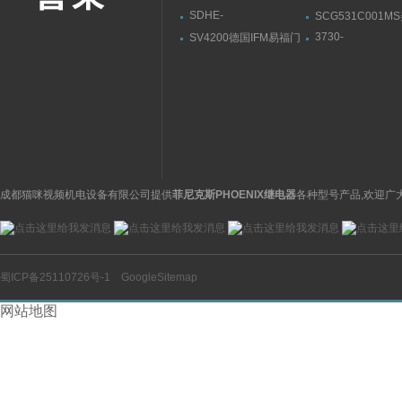
SDHE-
SCG531C001M
0632/2/A DC 10SATOS,
ASCO阿斯卡电
3730-
SV4200德国IFM易福门
阿托斯溢流阀参数范围
31001000400000
流量传感器带显示屏
萨姆森SAMSON
位器3730系列
成都猫咪视频机电设备有限公司提供
菲尼克斯PHOENIX继电器
各种型号产品,欢迎广
蜀ICP备25110726号-1
GoogleSitemap
网站地图