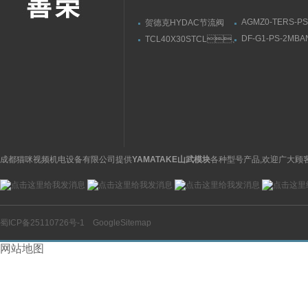
AGMZ0-TERS-PS
贺德克HYDAC节流阀
10/210/I意大利A
DVE16920-01-C-V
DF-G1-PS-2MB
TCL40X30STCL、
托斯数字比例溢流
光纤放大器应用,
TCM系列气缸AIRTAC注
套供货
作方法
意事项
成都猫咪视频机电设备有限公司提供
YAMATAKE山武模块
各种型号产品,欢迎广大顾
蜀ICP备25110726号-1
GoogleSitemap
网站地图