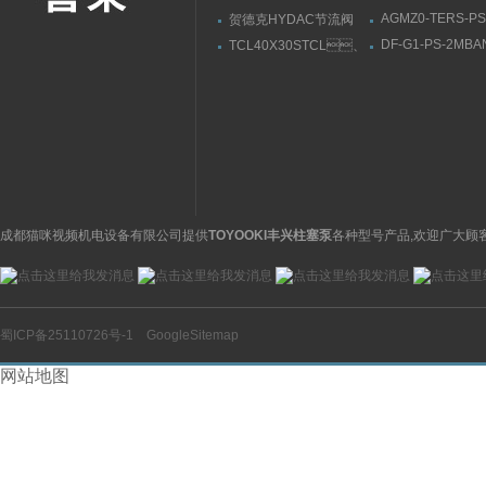
AGMZ0-TERS-PS
贺德克HYDAC节流阀
10/210/I意大利A
DVE16920-01-C-V
DF-G1-PS-2MB
TCL40X30STCL、
托斯数字比例溢流
光纤放大器应用,
TCM系列气缸AIRTAC注
套供货
作方法
意事项
成都猫咪视频机电设备有限公司提供
TOYOOKI丰兴柱塞泵
各种型号产品,欢迎广大顾
蜀ICP备25110726号-1
GoogleSitemap
网站地图