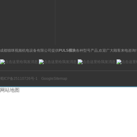
31001000400000009.04
S32)德国巴鲁夫
萨姆森SAMSON阀门定
BALLUFF位伸缩
位器3730系列
感器
成都猫咪视频机电设备有限公司提供
PULS模块
各种型号产品,欢迎广大顾客来电咨询!
蜀ICP备25110726号-1
GoogleSitemap
网站地图