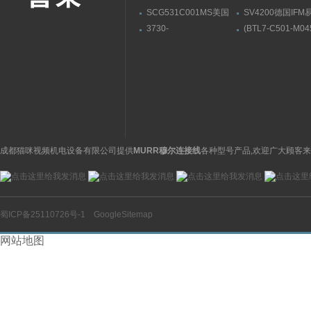
SCG531C001MS美国
SV4200德国IF
ASCO阿斯卡电磁阀有货
流量传感器带显示
3730-
(BTL7-C501-M04
31001000400000009.04
S32)德国巴鲁夫
萨姆森SAMSON阀门定
BALLUFF位伸缩
位器3730系列
感器
成都猫咪视频机电设备有限公司提供
MURR穆尔连接线
各种型号产品,欢迎广大顾客来
蜀ICP备25110726号-1
GoogleSitemap
网站地图