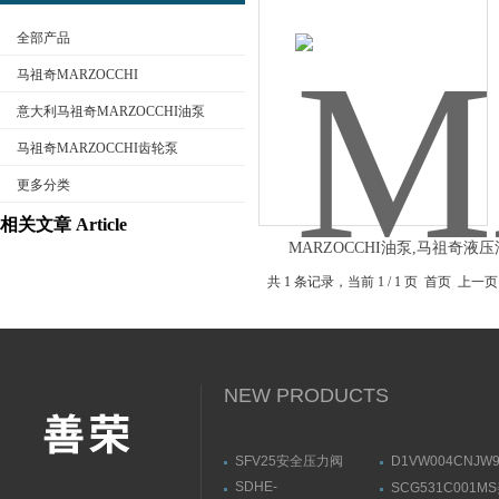
全部产品
马祖奇MARZOCCHI
意大利马祖奇MARZOCCHI油泵
马祖奇MARZOCCHI齿轮泵
公司名称
更多分类
相关文章 Article
MARZOCCHI油泵,马祖奇液压
泵,MARZOCCHI高压泵资料介
共 1 条记录，当前 1 / 1 页 首页
NEW PRODUCTS
SFV25安全压力阀
D1VW004CNJW
DANFOSS丹佛斯技术参
PARKER换向阀
SDHE-
SCG531C001M
数
意