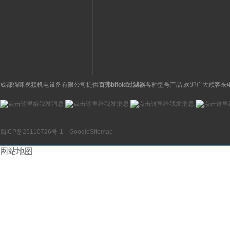
ASCO阿斯卡电磁阀有货
流量传感器带显示
成都猫咪视频机电设备有限公司提供
百弗bifold过滤器
各种型号产品,欢迎广大顾客来电
蜀ICP备25110726号-1
GoogleSitemap
网站地图