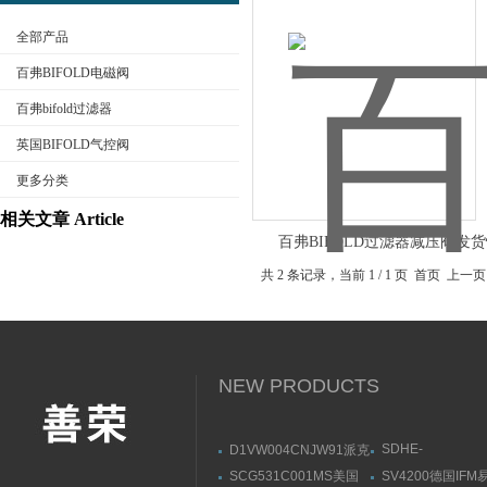
全部产品
百弗BIFOLD电磁阀
百弗bifold过滤器
英国BIFOLD气控阀
公司名称
更多分类
相关文章 Article
百弗BIFOLD过滤器减压阀发
共 2 条记录，当前 1 / 1 页 首页
NEW PRODUCTS
SDHE-
D1VW004CNJW91派克
0632/2/A DC 10S
PARKER换向阀使用注
SCG531C001MS美国
SV4200德国IF
阿托斯溢流阀参数
意