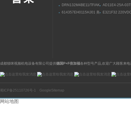
DRN132M4BE11/TF/AK8H/FGSEW
AD11E4-25A-03
交流电机作用,SEW技术
DC24V日本CKD
614357EH0115HJ01 美
E321F32 220V
参数
电磁阀直动式操作
国ASCO气动电磁阀
parker派克电磁阀
成都猫咪视频机电设备有限公司提供
德国P+F倍加福
各种型号产品,欢迎广大顾客来电
蜀ICP备25110726号-1
GoogleSitemap
网站地图