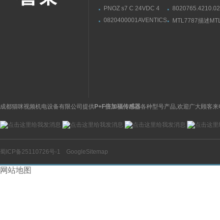
PNOZ s7 C 24VDC 4
8020765.4210.02
n/o1n/c751107扩展模块
直列阀-电磁阀HER
0820400001AVENTICS
MTL7787描述M
PILZ部件一览
海隆具体应用
二位三通换向阀,猫咪视
栅,MTL选型参数
频appios苹果安卓下载
订货号
成都猫咪视频机电设备有限公司提供
P+F倍加福传感器
各种型号产品,欢迎广大顾客来
蜀ICP备25110726号-1
GoogleSitemap
网站地图