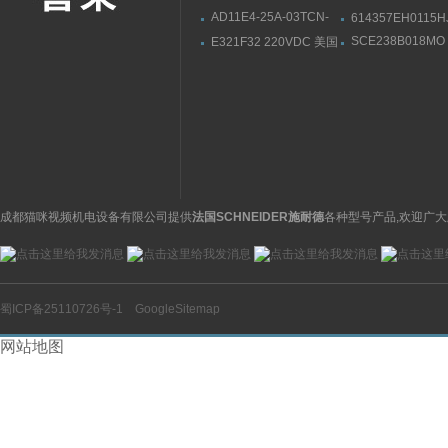
AD11E4-25A-03TCN-
614357EH0115H
DC24V日本CKD喜开理
国ASCO气动电磁
SCE238B018MO
E321F32 220VDC 美国
电磁阀直动式操作方式
220VAC美国AS
parker派克电磁阀
卡电磁阀两位三通
成都猫咪视频机电设备有限公司提供
法国SCHNEIDER施耐德
各种型号产品,欢迎广大
蜀ICP备25110726号-1
GoogleSitemap
网站地图