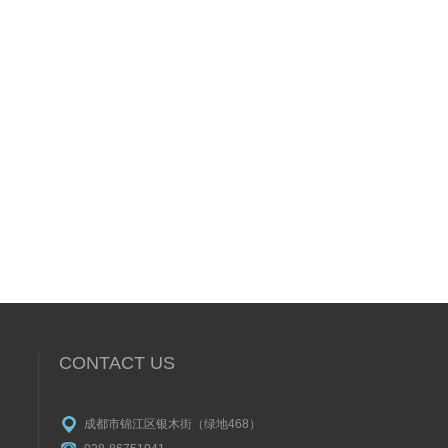
传感器xx系列
CONTACT US
成都市锦江区银木街（绿地468）