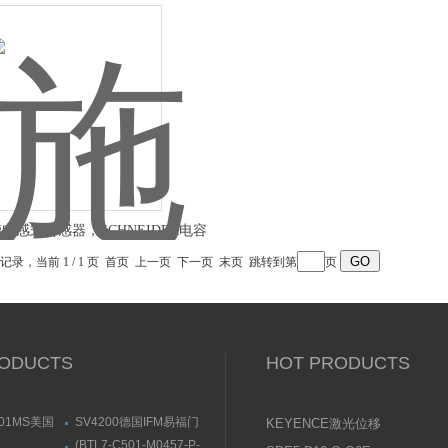
力开关
SCHNEIDER光电传感器
电感式传感器，SCHNEIDER电容
式接近传感器
条记录，当前 1 / 1 页 首页 上一页 下一页 末页 跳转到第
页
ODUCTS
HOT PRODUCTS
001MS美国
SV4200德国IFM易福门
KEYENCE激光位移
卡电磁阀有货
流量传感器带显示屏
传感器使用说明书
(BTL7-C501-M0457-P-