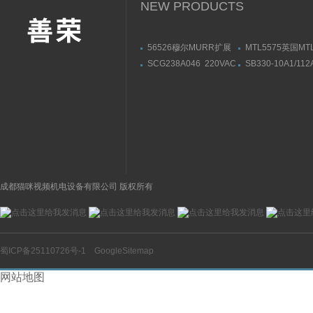
NEW PRODUCTS
56526穆尔MURR扩展
MTL5575英国M
模块安装连接尺寸
栅MTL5573导轨
SCG238A046 220VAC
SB330-10A1/112
供应美国ASCO阿斯卡电
330A技术参数HY
磁阀黄铜材质
贺德克皮囊式蓄能
成都猫咪视频机电设备有限公司 版权所有
蜀ICP备25110726号-1
GoogleSitemap
网站地图