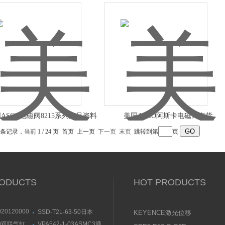
ASCO电磁阀8215系列产品资料
美国ASCO阿斯卡电磁阀有货
 条记录，当前 1 / 24 页 首页 上一页
下一页
末页
跳转到第
页
ODUCTS
HOT PRODUCTS
020120000
SSD-T2L-63-50日本
KEYENCE激光位移
SON空气过
CKD喜开理气缸图片
传感器使用说明书
20双联气缸
VPA542-1-03ASMC3通