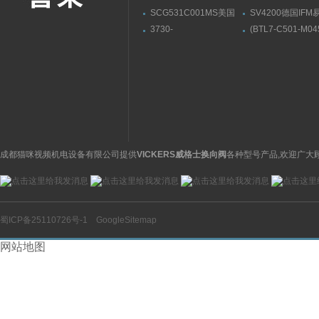
SCG531C001MS美国
SV4200德国IF
ASCO阿斯卡电磁阀有货
流量传感器带显示
3730-
(BTL7-C501-M04
31001000400000009.04
S32)德国巴鲁夫
萨姆森SAMSON阀门定
BALLUFF位伸缩
位器3730系列
感器
成都猫咪视频机电设备有限公司提供
VICKERS威格士换向阀
各种型号产品,欢迎广大
蜀ICP备25110726号-1
GoogleSitemap
网站地图