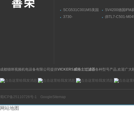
SCG531C001MS美国
SV4200德国IF
ASCO阿斯卡电磁阀有货
流量传感器带显示
3730-
(BTL7-C501-M04
31001000400000009.04
S32)德国巴鲁夫
萨姆森SAMSON阀门定
BALLUFF位伸缩
位器3730系列
感器
成都猫咪视频机电设备有限公司提供
VICKERS威格士过滤器
各种型号产品,欢迎广大
蜀ICP备25110726号-1
GoogleSitemap
网站地图