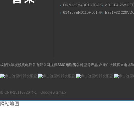
DRN132M4BE11/TF/AK8H/FGSEW
AD11E4-25A-03
交流电机作用,SEW技术
DC24V日本CKD
614357EH0115HJ01 美
E321F32 220V
参数
电磁阀直动式操作
国ASCO气动电磁阀
parker派克电磁阀
成都猫咪视频机电设备有限公司提供
SMC电磁阀
各种型号产品,欢迎广大顾客来电咨询
蜀ICP备25110726号-1
GoogleSitemap
网站地图