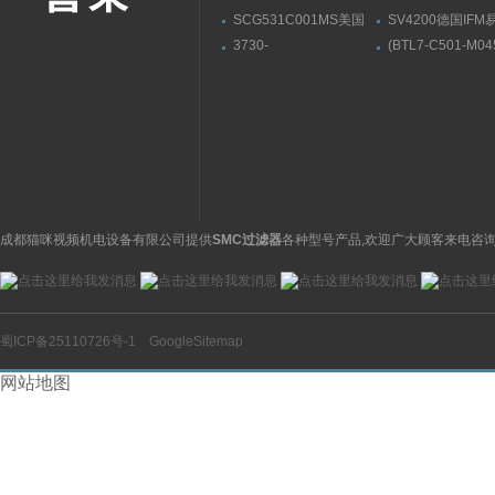
SCG531C001MS美国
SV4200德国IF
ASCO阿斯卡电磁阀有货
流量传感器带显示
3730-
(BTL7-C501-M04
31001000400000009.04
S32)德国巴鲁夫
萨姆森SAMSON阀门定
BALLUFF位伸缩
位器3730系列
感器
成都猫咪视频机电设备有限公司提供
SMC过滤器
各种型号产品,欢迎广大顾客来电咨询
蜀ICP备25110726号-1
GoogleSitemap
网站地图