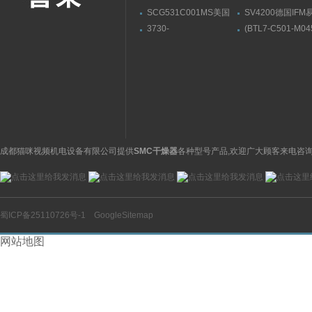
SCG531C001MS美国
SV4200德国IF
ASCO阿斯卡电磁阀有货
流量传感器带显示
3730-
(BTL7-C501-M04
31001000400000009.04
S32)德国巴鲁夫
萨姆森SAMSON阀门定
BALLUFF位伸缩
位器3730系列
感器
成都猫咪视频机电设备有限公司提供
SMC干燥器
各种型号产品,欢迎广大顾客来电咨询
蜀ICP备25110726号-1
GoogleSitemap
网站地图