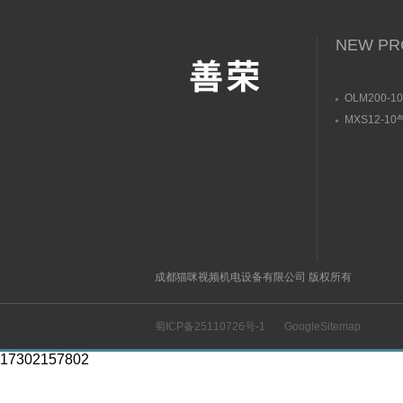
NEW PR
OLM200-1
SICK线性
MXS12-1
构方式
SMC产品
成都猫咪视频机电设备有限公司 版权所有
蜀ICP备25110726号-1
GoogleSitemap
17302157802