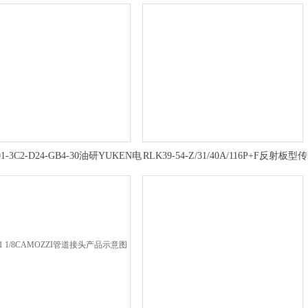
01-3C2-D24-GB4-30油研YUKEN电
RLK39-54-Z/31/40A/116P+F反射板型
磁换向阀现货多
器,倍加福结构分析