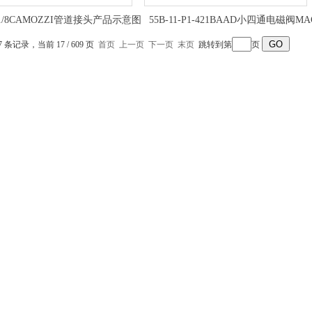
1 1/8CAMOZZI管道接头产品示意图
55B-11-P1-421BAAD小四通电磁阀MA
产品示意图
7 条记录，当前 17 / 609 页
首页
上一页
下一页
末页
跳转到第
页