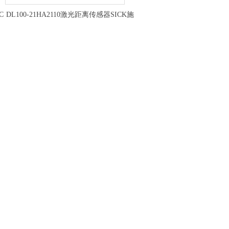
C
DL100-21HA2110激光距离传感器SICK施
克安装与使用