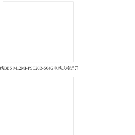
传感
BES M12MI-PSC20B-S04G电感式接近开
关BALLUFF安装尺寸