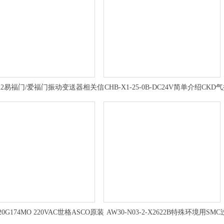
122易福门/爱福门振动变送器相关信
CHB-X1-25-0B-DC24V简单介绍CKD
息介绍
式球阀,喜开理
320G174MO 220VAC世格ASCO原装
AW30-N03-2-X2622B特殊环境用SMC
隔爆电磁阀基础资料
滤减压阀操作方式