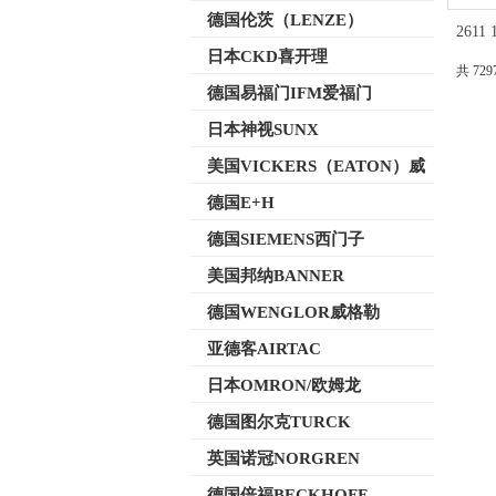
德国伦茨（LENZE）
261
日本CKD喜开理
共 729
德国易福门IFM爱福门
日本神视SUNX
美国VICKERS（EATON）威
格士
德国E+H
德国SIEMENS西门子
美国邦纳BANNER
德国WENGLOR威格勒
亚德客AIRTAC
日本OMRON/欧姆龙
德国图尔克TURCK
英国诺冠NORGREN
德国倍福BECKHOFF