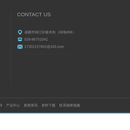
CONTACT US
成都市锦江区银木街（绿地468）
028-86751041
17302157802@163.com
持
产品中心
新闻资讯
资料下载
联系猫咪视频