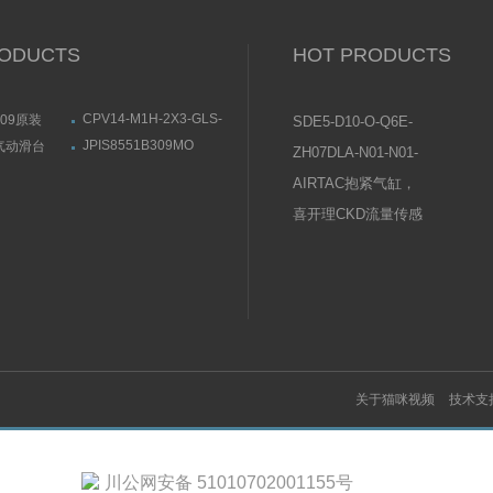
ODUCTS
HOT PRODUCTS
CPV14-M1H-2X3-GLS-
009原装
SDE5-D10-O-Q6E-
1/8原装FESTO紧凑型电
测量传感器结
P-KFESTO费斯托压
JPIS8551B309MO
0气动滑台
ZH07DLA-N01-N01-
磁阀161362
24VDCASCO电磁滑阀
示意图
力传感器操作说明
N01日本SMC真空发
产品示意图
AIRTAC抱紧气缸，
生器使用说明书
夹紧气缸常见问题及
喜开理CKD流量传感
原因分析
器设置说明及注意事
项
关于猫咪视频
技术支
川公网安备 51010702001155号