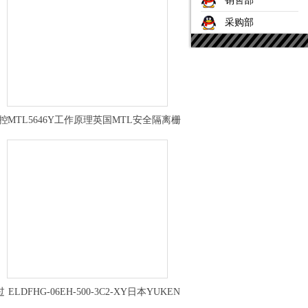
销售部
采购部
气控
MTL5646Y工作原理英国MTL安全隔离栅
输入方式
过
ELDFHG-06EH-500-3C2-XY日本YUKEN
电液比例换向阀