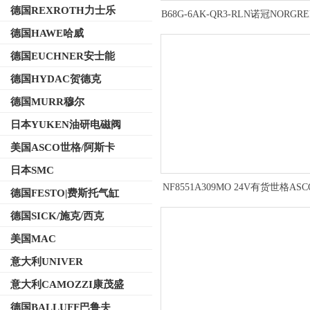
德国REXROTH力士乐
B68G-6AK-QR3-RLN诺冠NORGR
件选用方法
德国HAWE哈威
德国EUCHNER安士能
德国HYDAC贺德克
德国MURR穆尔
日本YUKEN油研电磁阀
美国ASCO世格/阿斯卡
日本SMC
NF8551A309MO 24V有货世格AS
德国FESTO|费斯托气缸
阀操作资料
德国SICK/施克/西克
美国MAC
意大利UNIVER
意大利CAMOZZI康茂盛
德国BALLUFF巴鲁夫