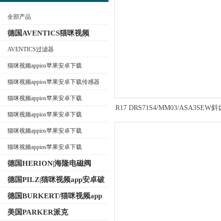
全部产品
德国AVENTICS猫咪视频
appios苹果安卓下载
AVENTICS过滤器
猫咪视频appios苹果安卓下载
公司名称
AVENTICS换向阀
猫咪视频appios苹果安卓下载传感器
猫咪视频appios苹果安卓下载
R17 DRS71S4/MM03/ASA3SE
AVENTICS电磁阀
猫咪视频appios苹果安卓下载
速机相关信息介绍
AVENTICS气缸
猫咪视频appios苹果安卓下载
AVENTICS接头
猫咪视频appios苹果安卓下载
AVENTICS气动元件
德国HERION|海隆电磁阀
德国PILZ|猫咪视频app安卓破
解版继电器
德国BURKERT/猫咪视频app
免费下载电磁阀
美国PARKER派克