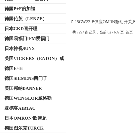
德国P+F倍加福
德国伦茨（LENZE）
Z-15GW22-B供应OMRN微动开关
应用参数
日本CKD喜开理
共 7297 条记录，当前 62 / 609 页
首页
德国易福门IFM爱福门
日本神视SUNX
美国VICKERS（EATON）威
格士
德国E+H
德国SIEMENS西门子
美国邦纳BANNER
德国WENGLOR威格勒
亚德客AIRTAC
日本OMRON/欧姆龙
德国图尔克TURCK