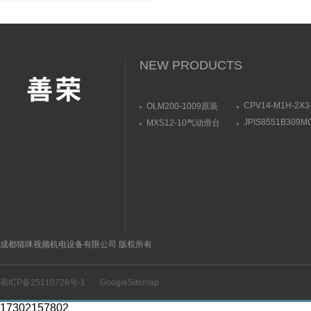
NEW PRODUCTS
CPV14-M1H-2X3
OLM200-1009原装
1/8原装FESTO
SICK线性测量传感器结
JPIS8551B309M
MXS12-10气动滑台
磁阀161362
构方式
24VDCASCO电
SMC产品示意图
产品示意图
成都猫咪视频机电设备有限公司 版权所有
蜀ICP备25110726号-1
GoogleSitemap
17302157802