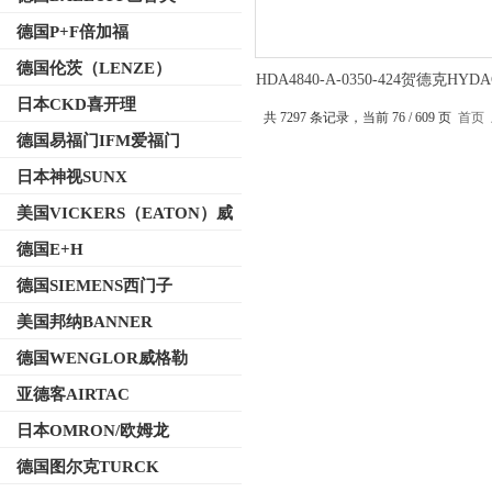
德国P+F倍加福
德国伦茨（LENZE）
HDA4840-A-0350-424贺德克HY
变送器基本功能
日本CKD喜开理
共 7297 条记录，当前 76 / 609 页
首页
德国易福门IFM爱福门
日本神视SUNX
美国VICKERS（EATON）威
格士
德国E+H
德国SIEMENS西门子
美国邦纳BANNER
德国WENGLOR威格勒
亚德客AIRTAC
日本OMRON/欧姆龙
德国图尔克TURCK