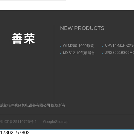
NEW PRODUCTS
CPV14-M1H-2X3
OLM200-1009原装
1/8原装FESTO
SICK线性测量传感器结
JPIS8551B309M
MXS12-10气动滑台
磁阀161362
构方式
24VDCASCO电
SMC产品示意图
产品示意图
成都猫咪视频机电设备有限公司 版权所有
蜀ICP备25110726号-1
GoogleSitemap
17302157802