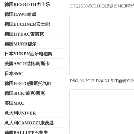
德国REXROTH力士乐
CDQ2G50-50DZCQ2系列SMC薄
作简便
德国HAWE哈威
德国EUCHNER安士能
德国HYDAC贺德克
德国MURR穆尔
日本YUKEN油研电磁阀
美国ASCO世格/阿斯卡
日本SMC
DSG-03-3C12-D24-N1-51T油研Y
德国FESTO|费斯托气缸
磁换向阀产品特性一览
德国SICK/施克/西克
美国MAC
意大利UNIVER
意大利CAMOZZI康茂盛
德国BALLUFF巴鲁夫